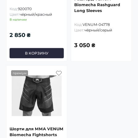
Biomecha Rashguard
Код:
920070
Long Sleeves
Цвет:
чёрный/красный
В наличии
Код:
VENUM-04778
Цвет:
чёрный/серый
2 850 ₴
3 050 ₴
В КОРЗИНУ
преміум
Шорти для ММА VENUM
Biomecha Fightshorts