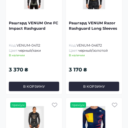
Рашгард VENUM One FC
Рашгард VENUM Razor
Impact Rashguard
Rashguard Long Sleeves
Код:
VENUM-04112
Код:
VENUM-04672
Цвет:
черный/хаки
Цвет:
черный/золотой
В наличии
В наличии
3 370 ₴
3 170 ₴
В КОРЗИНУ
В КОРЗИНУ
преміум
преміум