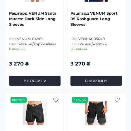
Рашгард VENUM Santa
Рашгард VENUM Sport
Muerte Dark Side Long
05 Rashguard Long
Sleeves
Sleeves
Код:
VENUM-04801
Код:
VENUM-05049
Цвет:
чёрный/коричневый
Цвет:
синий/жёлтый
В наличии
В наличии
3 270 ₴
3 270 ₴
В КОРЗИНУ
В КОРЗИНУ
преміум
преміум