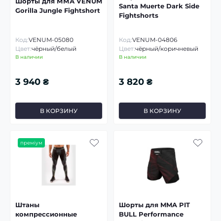
Шорты для ММА VENUM
Santa Muerte Dark Side
Gorilla Jungle Fightshort
Fightshorts
Код:
VENUM-05080
Код:
VENUM-04806
Цвет:
чёрный/белый
Цвет:
чёрный/коричневый
В наличии
В наличии
3 940 ₴
3 820 ₴
В КОРЗИНУ
В КОРЗИНУ
преміум
Штаны
Шорты для MMA PIT
компрессионные
BULL Performance