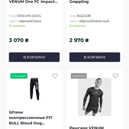
VENUM One FC Impact
Grappling
Compression Tights
Код:
VENUM-04114
Код:
842408
Цвет:
черный/хаки
Цвет:
чёрный/красный
В наличии
В наличии
3 070 ₴
2 970 ₴
В КОРЗИНУ
В КОРЗИНУ
стандарт
преміум
Штаны
компрессионные PIT
BULL Blood Dog
Рашгард VENUM
Compression Pants