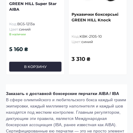
GREEN HILL Super Star
AIBA
Рукавички боксерські
GREEN HILL Knock
Код:
BGS-1213a
Цвет:
синий
В наличии
Код:
KBK-2105-10
Цвет:
синий
5 160 ₴
3 310 ₴
В КОРЗИНУ
Заказать с доставкой боксерские перчатки AIBA / IBA
В сфере олимпийского и любительского бокса каждый грамм
экипировки, каждый миллиметр наполнителя и каждый шов
находятся под жестким контролем. Главным регулятором,
диктующим эти правила, является Международная
боксерская ассоциация (IBA, ранее известная как AIBA).
Сертифицированные ею перчатки — это не просто элемент