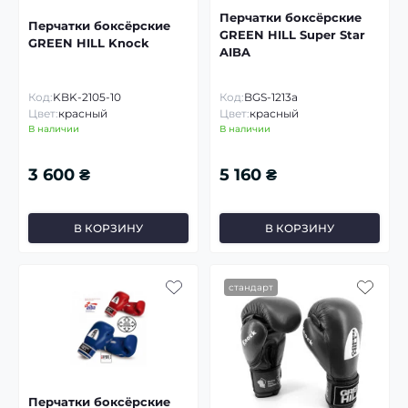
Перчатки боксёрские
Перчатки боксёрские
GREEN HILL Super Star
GREEN HILL Knock
AIBA
Код:
KBK-2105-10
Код:
BGS-1213a
Цвет:
красный
Цвет:
красный
В наличии
В наличии
3 600 ₴
5 160 ₴
В КОРЗИНУ
В КОРЗИНУ
стандарт
Перчатки боксёрские