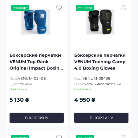
стандарт
стандарт
Боксерские перчатки
Боксерские перчатки
VENUM Top Rank
VENUM Training Camp
Original Impact Boxing
4.0 Boxing Gloves
Gloves
Код:
VENUM-05408
Код:
VENUM-05496
Цвет:
синий
Цвет:
чёрный/салатовый
В наличии
В наличии
5 130 ₴
4 950 ₴
В КОРЗИНУ
В КОРЗИНУ
стандарт
стандарт