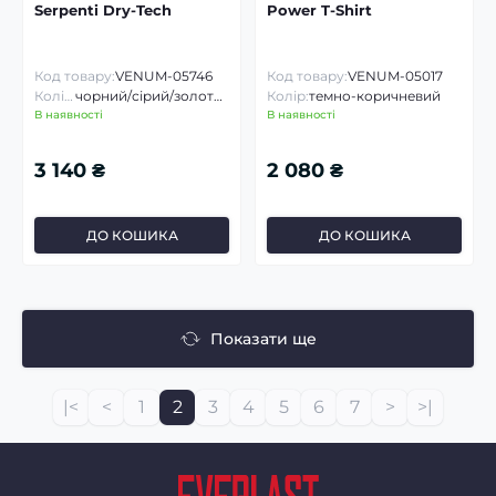
Serpenti Dry-Tech
Power T-Shirt
Код товару:
VENUM-05746
Код товару:
VENUM-05017
Колір:
чорний/сірий/золотий
Колір:
темно-коричневий
В наявності
В наявності
3 140 ₴
2 080 ₴
ДО КОШИКА
ДО КОШИКА
Показати ще
|<
<
1
2
3
4
5
6
7
>
>|