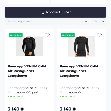
Product Filter
преміум
преміум
Рашгард VENUM G-Fit
Рашгард VENUM G-Fit
Air Rashguards
Air Rashguards
Longsleeve
Longsleeve
Код товару:
VENUM-05008
Код товару:
VENUM-05008
Колір:
чорний/сірий
Колір:
чорний
В наявності
В наявності
3 140 ₴
3 140 ₴