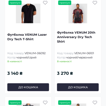
преміум
преміум
Футболка VENUM 20th
Футболка VENUM Lazer
Anniversary Dry Tech
Dry Tech T-Shirt
Shirt
Код товару:
VENUM-06092
Код товару:
VENUM-06101
Колір:
чорний/сірий
Колір:
чорний/червоний
В наявності
В наявності
3 140 ₴
3 270 ₴
ДО КОШИКА
ДО КОШИКА
преміум
преміум