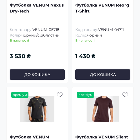
Футболка VENUM Nexus
Футболка VENUM Reorg
Dry-Tech
T-Shirt
Код товару:
VENUM-05718
Код товару:
VENUM-04711
Колір:
чорний/сріблястий
Колір:
чорний
В наявності
В наявності
3 530 ₴
1 430 ₴
ДО КОШИКА
ДО КОШИКА
преміум
преміум
Футболка VENUM
Футболка VENUM Silent