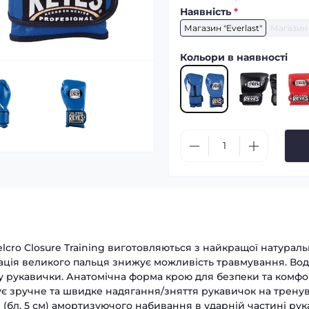
Наявність
*
Магазин "Everlast"
Магазин 
Кольори в наявності
cro Closure Training виготовляються з найкращої натуральн
сація великого пальця знижує можливість травмування. В
у рукавички. Анатомічна форма крою для безпеки та комф
чує зручне та швидке надягання/зняття рукавичок на трену
(бл. 5 см) амортизуючого набивання в ударній частині рук