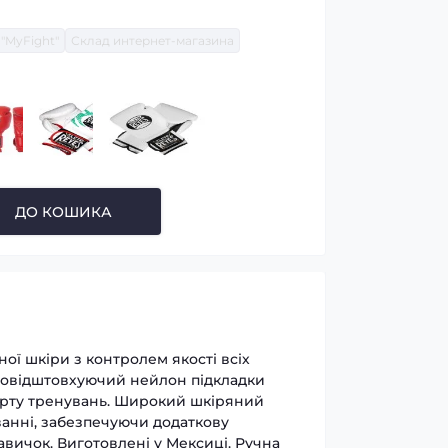
"MyFight"
Склад интернет-магазина
ДО КОШИКА
ої шкіри з контролем якості всіх
одовідштовхуючий нейлон підкладки
орту тренувань. Широкий шкіряний
ванні, забезпечуючи додаткову
авичок. Виготовлені у Мексиці. Ручна