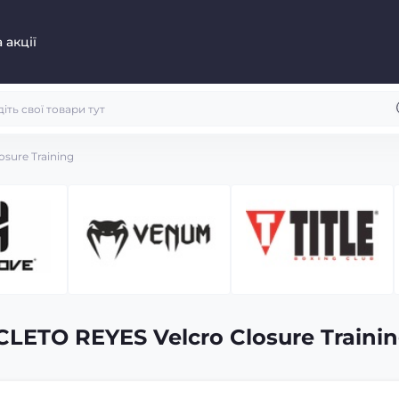
 акції
sure Training
LETO REYES Velcro Closure Traini