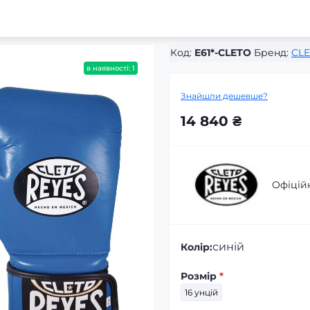
Код:
E61*-CLETO
Бренд:
CLE
в наявності: 1
Знайшли дешевше?
14 840 ₴
Офіцій
синій
Колір:
Розмір
*
16 унцій