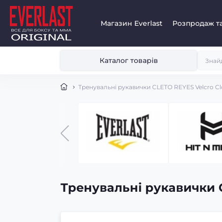
Магазин Everlast
Розпродаж та
Каталог товарів
Тренувальні рукавички CLETO REYES Velcro Clo
Тренувальні рукавички C