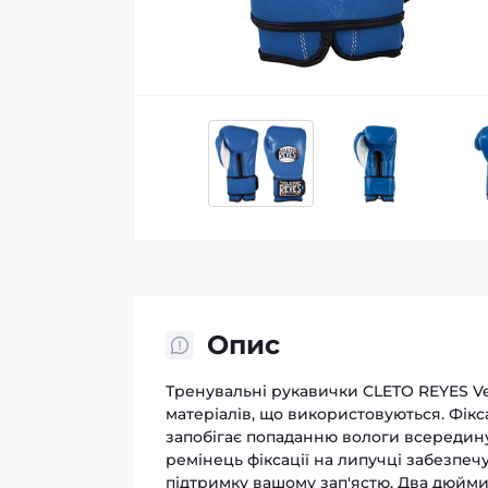
Опис
Тренувальні рукавички CLETO REYES Vel
матеріалів, що використовуються. Фік
запобігає попаданню вологи всередин
ремінець фіксації на липучці забезпе
підтримку вашому зап'ястю. Два дюйми 