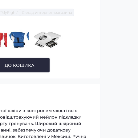
"MyFight"
Склад интернет-магазина
ДО КОШИКА
ої шкіри з контролем якості всіх
одовідштовхуючий нейлон підкладки
орту тренувань. Широкий шкіряний
ванні, забезпечуючи додаткову
авичок. Виготовлені у Мексиці. Ручна