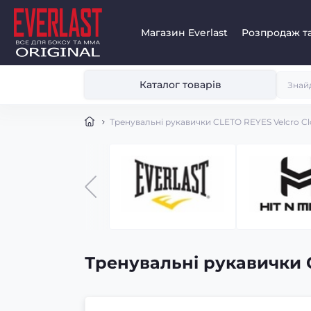
Магазин Everlast
Розпродаж та
Каталог товарів
Тренувальні рукавички CLETO REYES Velcro Clo
Тренувальні рукавички C