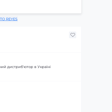
TO REYES
ний дистриб'ютор в Україні