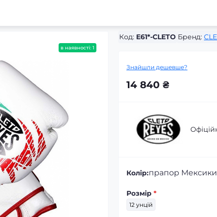
Код:
E61*-CLETO
Бренд:
CLE
в наявності: 1
Знайшли дешевше?
14 840 ₴
Офіцій
прапор Мексики
Колір:
Розмір
*
12 унцій