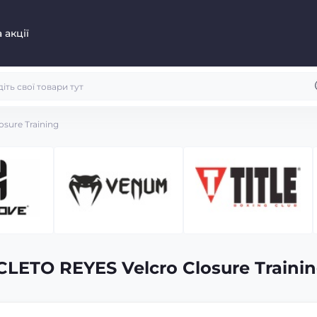
 акції
sure Training
LETO REYES Velcro Closure Traini