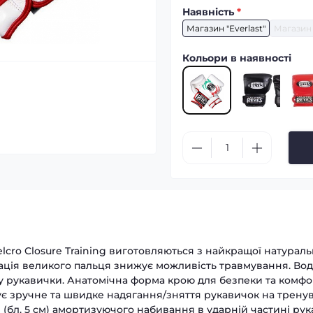
Наявність
*
Магазин "Everlast"
Магазин 
Кольори в наявності
cro Closure Training виготовляються з найкращої натуральн
сація великого пальця знижує можливість травмування. В
у рукавички. Анатомічна форма крою для безпеки та комф
чує зручне та швидке надягання/зняття рукавичок на трену
(бл. 5 см) амортизуючого набивання в ударній частині рук