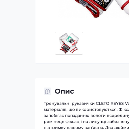
Опис
Тренувальні рукавички CLETO REYES Vel
матеріалів, що використовуються. Фік
запобігає попаданню вологи всередин
ремінець фіксації на липучці забезпе
підтримку вашому зап'ястю. Два дюйми 