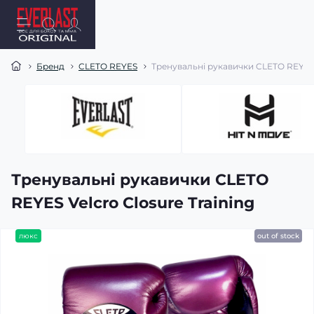
Бренд
CLETO REYES
Тренувальні рукавички CLETO REYES V
Тренувальні рукавички CLETO
REYES Velcro Closure Training
люкс
out of stock