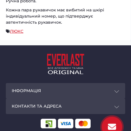
Ручна робота.
Кожна пара рукавичок має вибитий на шкірі
індивідуальний номер, що підтверджує
автентичність рукавичок.
ЛЮКС
ІНФОРМАЦІЯ
Покупцям
КОНТАКТИ ТА АДРЕСА
Програма лояльності
Магазин EVERLAST - original
Доставка і оплата
м. Київ,
вул. Велика Васильківська, 72, ТЦ
«Олімпійський», мінус 1 поверх