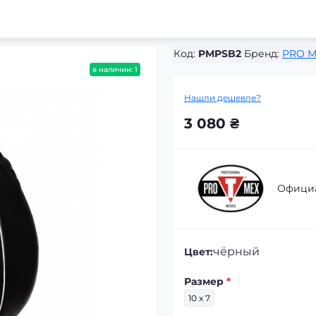
Код:
PMPSB2
Бренд:
PRO M
в наличии: 1
Нашли дешевле?
3 080 ₴
Официа
чёрный
Цвет:
Размер
*
10 x 7