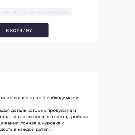
"MyFight"
Склад интернет-магазина
В КОРЗИНУ
стилем и качеством, необходимыми
дая деталь которых продумана и
ва - из кожи высшего сорта, тройная
шивания, точная шнуровка и
дость в каждой детали!