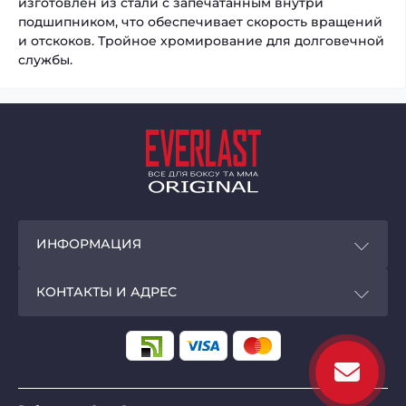
изготовлен из стали с запечатанным внутри
подшипником, что обеспечивает скорость вращений
и отскоков. Тройное хромирование для долговечной
службы.
ИНФОРМАЦИЯ
Покупателям
КОНТАКТЫ И АДРЕС
Программа лояльности
Магазин EVERLAST - original
Доставка и оплата
г. Киев,
ул. Большая Васильковская, 72, ТЦ
«Олимпийский», минус 1 этаж
Privacy Policy
Пн - Вс:
с 10-00 до 20-00