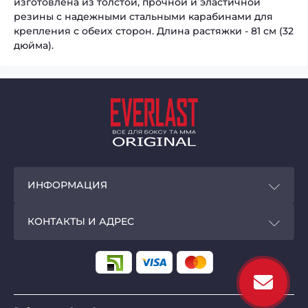
изготовлена из толстой, прочной и эластичной
резины с надежными стальными карабинами для
крепления с обеих сторон. Длина растяжки - 81 см (32
дюйма).
ИНФОРМАЦИЯ
Покупателям
КОНТАКТЫ И АДРЕС
Программа лояльности
Магазин EVERLAST - original
Доставка и оплата
г. Киев,
ул. Большая Васильковская, 72, ТЦ
«Олимпийский», минус 1 этаж
Privacy Policy
Пн - Вс:
с 10-00 до 20-00