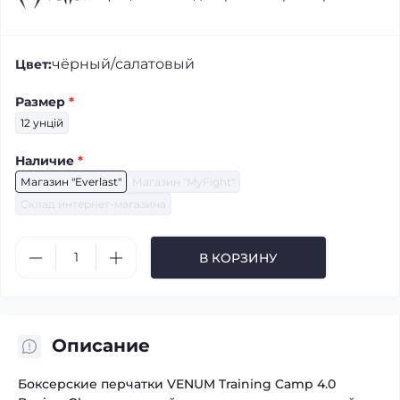
чёрный/салатовый
Цвет:
Размер
*
12 унцій
Наличие
*
Магазин "Everlast"
Магазин "MyFight"
Склад интернет-магазина
В КОРЗИНУ
Описание
Боксерские перчатки VENUM Training Camp 4.0