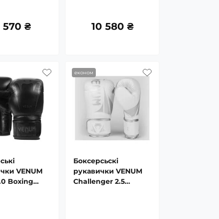
 570 ₴
10 580 ₴
економ
ські
Боксерсьскі
ички VENUM
рукавички VENUM
.0 Boxing
Challenger 2.5
Boxing Gloves