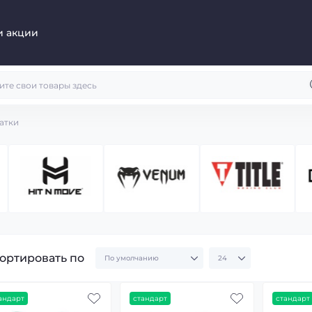
и акции
атки
ортировать по
андарт
стандарт
стандарт