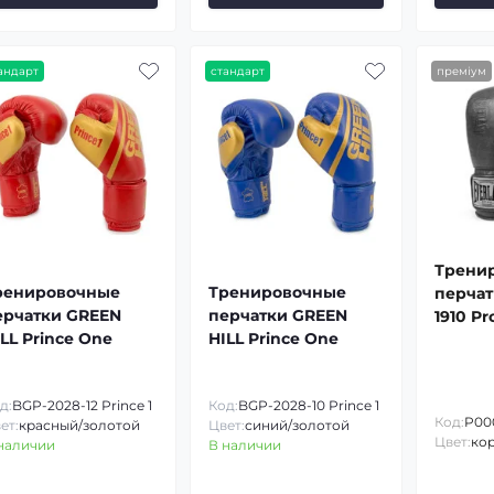
андарт
стандарт
преміум
Трени
ренировочные
Тренировочные
перчат
ерчатки GREEN
перчатки GREEN
1910 P
LL Prince One
HILL Prince One
Loop B
д:
BGP-2028-12 Prince 1
Код:
BGP-2028-10 Prince 1
Код:
P00
ет:
красный/золотой
Цвет:
синий/золотой
Цвет:
ко
наличии
В наличии