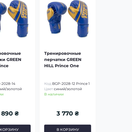
ровочные
Тренировочные
ки GREEN
перчатки GREEN
ince
HILL Prince One
-2028-14
Код:
BGP-2028-12 Prince 1
ний/золотой
Цвет:
синий/золотой
ии
В наличии
 890 ₴
3 770 ₴
 КОРЗИНУ
В КОРЗИНУ