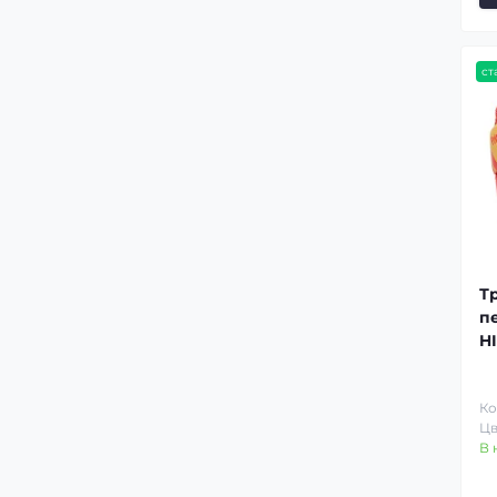
ст
Т
п
HI
Ко
Цв
В 