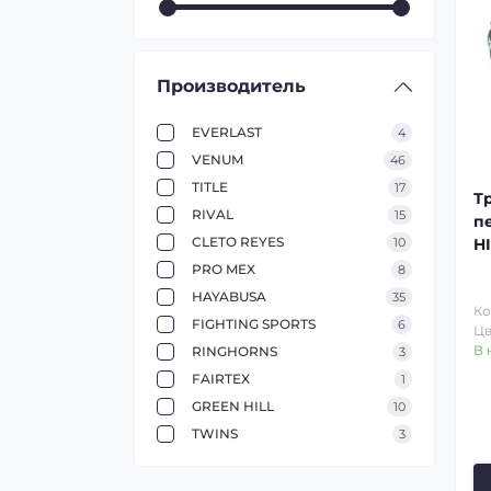
Производитель
EVERLAST
4
VENUM
46
TITLE
17
Т
RIVAL
15
п
CLETO REYES
10
HI
PRO MEX
8
HAYABUSA
35
Ко
FIGHTING SPORTS
6
Цв
В 
RINGHORNS
3
FAIRTEX
1
GREEN HILL
10
TWINS
3