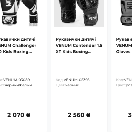
укавички дитячі
Рукавички дитячі
Рукави
ENUM Challenger
VENUM Contender 1.5
VENUM 
0 Kids Boxing
XT Kids Boxing
Gloves 
oves
Gloves
д:
VENUM-03089
Код:
VENUM-05395
Код:
VEN
ет:
чёрный/белый
Цвет:
чёрный
Цвет:
ро
2 070 ₴
2 560 ₴
3