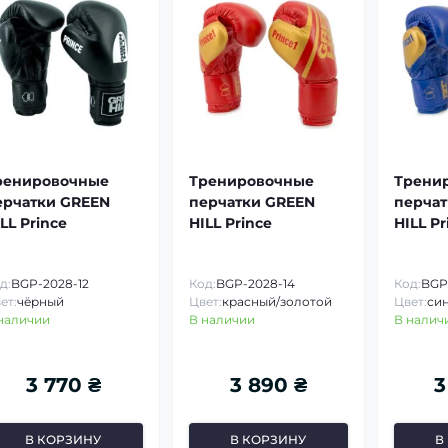
ренировочные
Тренировочные
Трени
ерчатки GREEN
перчатки GREEN
перчат
LL Prince
HILL Prince
HILL Pr
д:
BGP-2028-12
Код:
BGP-2028-14
Код:
BGP
ет:
чёрный
Цвет:
красный/золотой
Цвет:
си
наличии
В наличии
В налич
3 770 ₴
3 890 ₴
3
В КОРЗИНУ
В КОРЗИНУ
В