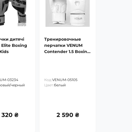
чки дитячі
Тренировочные
Elite Boxing
перчатки VENUM
Kids
Contender 1.5 Boxing
Gloves
UM-03234
Код:
VENUM-05105
зовый/черный
Цвет:
белый
 320 ₴
2 590 ₴