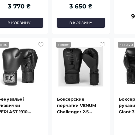
3 770 ₴
3 650 ₴
9
В КОРЗИНУ
В КОРЗИНУ
оном
економ
преміум
ренувальні
Боксерские
Боксер
укавички
перчатки VENUM
рукав
VERLAST 1910
Challenger 2.5
Giant 3
assic Boxing Gloves
Boxing Gloves
Gloves