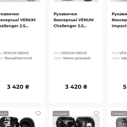
укавички
Рукавички
Рукав
оксерські VENUM
боксерські VENUM
боксер
allenger 2.5
Challenger 2.5
Impact 
xing Gloves
Boxing Gloves
Boxing
д:
VENUM-06043
Код:
VENUM-06043
Код:
VEN
ет:
белый/золотой
Цвет:
тёмно-розовый
Цвет:
чё
3 420 ₴
3 420 ₴
5
оном
стандарт
стандарт