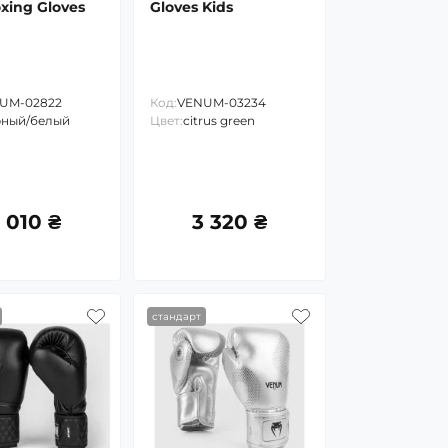
xing Gloves
Gloves Kids
UM-02822
Код:
VENUM-03234
рный/белый
Цвет:
citrus green
 010 ₴
3 320 ₴
стандарт