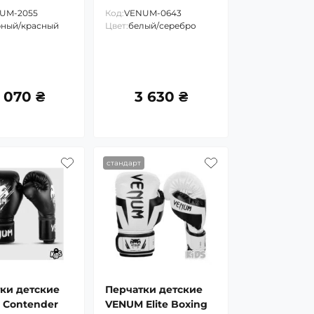
UM-2055
Код:
VENUM-0643
рный/красный
Цвет:
белый/серебро
 070 ₴
3 630 ₴
стандарт
ки детские
Перчатки детские
 Contender
VENUM Elite Boxing