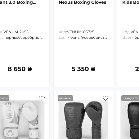
ant 3.0 Boxing
Nexus Boxing Gloves
Kids Bo
oves
д:
VENUM-2055
Код:
VENUM-05725
Код:
VEN
Цвет:
черный/серебристый
Цвет:
черный/серебристый
Цвет:
чё
8 650 ₴
5 350 ₴
2
оном
економ
стандарт