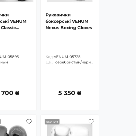
ички
Рукавички
ські VENUM
боксерські VENUM
Classic
Nexus Boxing Gloves
 Gloves
UM-05895
Код:
VENUM-05725
рный
Цвет:
серебристый/черный
 700 ₴
5 350 ₴
економ