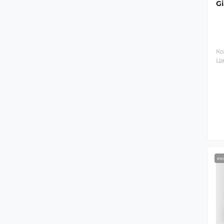
Gi
Gl
Ко
ек