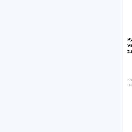
Р
V
2.
Gl
Ко
Цв