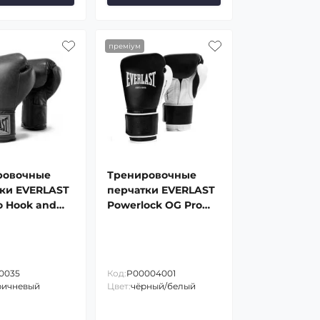
преміум
ровочные
Тренировочные
ки EVERLAST
перчатки EVERLAST
ro Hook and
Powerlock OG Pro
oxing Gloves
Training Gloves
0035
Код:
P00004001
ричневый
Цвет:
чёрный/белый