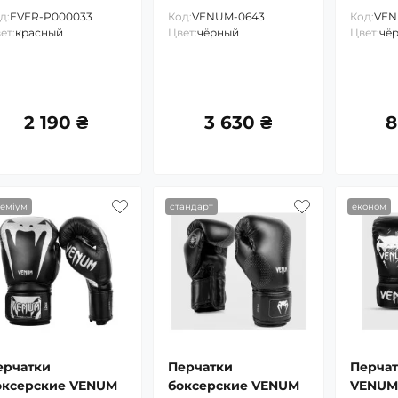
д:
EVER-P000033
Код:
VENUM-0643
Код:
VEN
ет:
красный
Цвет:
чёрный
Цвет:
чё
2 190 ₴
3 630 ₴
8
еміум
стандарт
економ
ерчатки
Перчатки
Перчат
оксерские VENUM
боксерские VENUM
VENUM