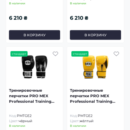
В наличии
В наличии
6 210 ₴
6 210 ₴
В КОРЗИНУ
В КОРЗИНУ
стандарт
стандарт
Тренировочные
Тренировочные
перчатки PRO MEX
перчатки PRO MEX
Professional Training
Professional Training
Gloves V2.0
Gloves V2.0
Код:
PMTGE2
Код:
PMTGE2
Цвет:
чёрный
Цвет:
жёлтый
В наличии
В наличии