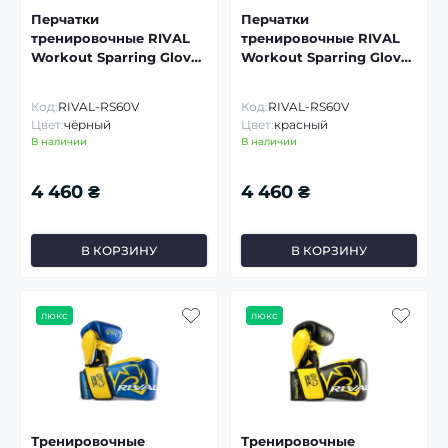
Перчатки
Перчатки
тренировочные RIVAL
тренировочные RIVAL
Workout Sparring Gloves
Workout Sparring Gloves
2.0
2.0
Код:
RIVAL-RS60V
Код:
RIVAL-RS60V
Цвет:
чёрный
Цвет:
красный
В наличии
В наличии
4 460 ₴
4 460 ₴
В КОРЗИНУ
В КОРЗИНУ
люкс
люкс
Тренировочные
Тренировочные