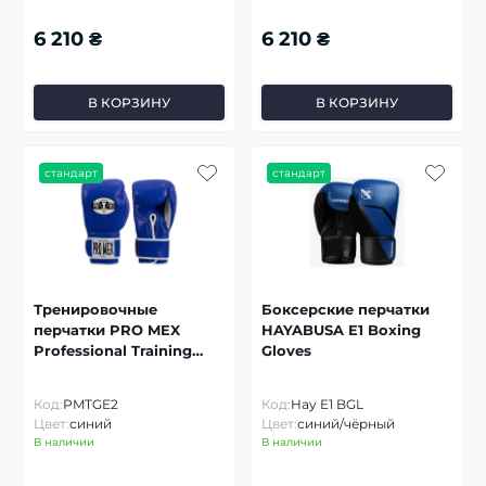
6 210 ₴
6 210 ₴
В КОРЗИНУ
В КОРЗИНУ
стандарт
стандарт
Тренировочные
Боксерские перчатки
перчатки PRO MEX
HAYABUSA E1 Boxing
Professional Training
Gloves
Gloves V2.0
Код:
PMTGE2
Код:
Hay E1 BGL
Цвет:
синий
Цвет:
синий/чёрный
В наличии
В наличии