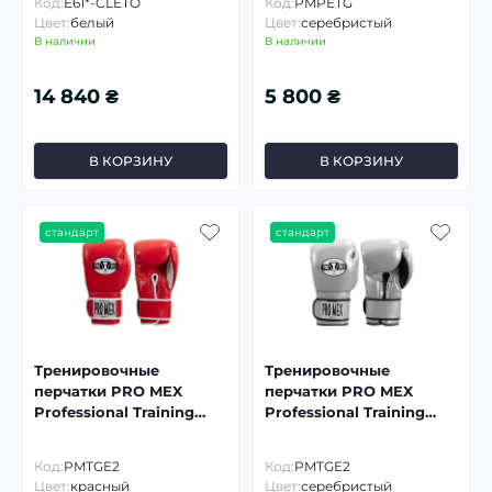
Код:
E61*-CLETO
Код:
PMPETG
Цвет:
белый
Цвет:
серебристый
В наличии
В наличии
14 840 ₴
5 800 ₴
В КОРЗИНУ
В КОРЗИНУ
стандарт
стандарт
Тренировочные
Тренировочные
перчатки PRO MEX
перчатки PRO MEX
Professional Training
Professional Training
Gloves V2.0
Gloves V2.0
Код:
PMTGE2
Код:
PMTGE2
Цвет:
красный
Цвет:
серебристый