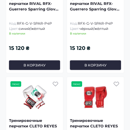
перчатки RIVAL RFX-
перчатки RIVAL RFX-
Guerrero Sparring Gloves
Guerrero Sparring Gloves
P4P
P4P
Код:
RFX-G-V-SPAR-P4P
Код:
RFX-G-V-SPAR-P4P
Цвет:
синий/жёлтый
Цвет:
чёрный/жёлтый
В наличии
В наличии
15 120 ₴
15 120 ₴
В КОРЗИНУ
В КОРЗИНУ
люкс
люкс
Тренировочные
Тренировочные
перчатки CLETO REYES
перчатки CLETO REYES