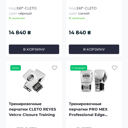
Код:
E61*-CLETO
Код:
E61*-CLETO
Цвет:
чёрный
Цвет:
синий
В наличии
В наличии
14 840 ₴
14 840 ₴
В КОРЗИНУ
В КОРЗИНУ
люкс
стандарт
Тренировочные
Тренировочные
перчатки CLETO REYES
перчатки PRO MEX
Velcro Closure Training
Professional Edge
Training Gloves