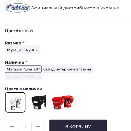
Официальный дистрибьютор в Украине
белый
Цвет:
Размер
*
12 унцій
14 унцій
Наличие
*
Магазин "Everlast"
Склад интернет-магазина
Магазин "MyFight"
Цвета в наличии
В КОРЗИНУ